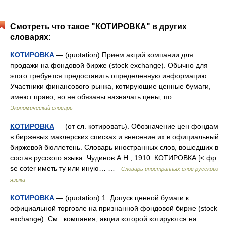
Смотреть что такое "КОТИРОВКА" в других
словарях:
КОТИРОВКА
— (quotation) Прием акций компании для
продажи на фондовой бирже (stock exchange). Обычно для
этого требуется предоставить определенную информацию.
Участники финансового рынка, котирующие ценные бумаги,
имеют право, но не обязаны назначать цены, по …
Экономический словарь
КОТИРОВКА
— (от сл. котировать). Обозначение цен фондам
в биржевых маклерских списках и внесение их в официальный
биржевой бюллетень. Словарь иностранных слов, вошедших в
состав русского языка. Чудинов А.Н., 1910. КОТИРОВКА [< фр.
se coter иметь ту или иную… …
Словарь иностранных слов русского
языка
КОТИРОВКА
— (quotation) 1. Допуск ценной бумаги к
официальной торговле на признанной фондовой бирже (stock
exchange). См.: компания, акции которой котируются на