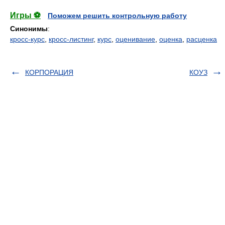
Игры ⚽
Поможем решить контрольную работу
Синонимы
:
кросс-курс
,
кросс-листинг
,
курс
,
оценивание
,
оценка
,
расценка
КОРПОРАЦИЯ
КОУЗ